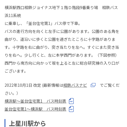
横浜駅西口相鉄ジョイナス地下１階Ｄ階段9番乗り場 相鉄バス
浜11系統
に乗車し、「釜台住宅第1」バス停で下車。
バスの進行方向を向くと左手に公園があります。公園のある角を
曲がり、道沿いに歩くと公園を過ぎたところに十字路がありま
す。十字路を右に曲がり、突き当たりを左へ。すぐにまた突き当
りを右へ。少し行くと、左に本学西門があります。（下図参照）
西門から南方向に向かって坂を上ると左に総合研究棟の入り口が
ございます。
2022年10月1日 改定 (最新情報は
相鉄バスナビ
でご覧くだ
さい。）
横浜駅～釜台住宅第1 バス時刻表
釜台住宅第1～横浜駅 バス時刻表
上星川駅から