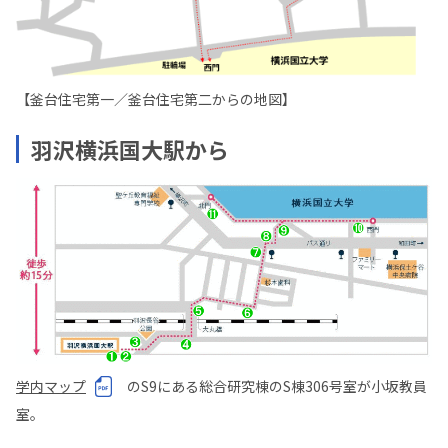
【釜台住宅第一／釜台住宅第二からの地図】
羽沢横浜国大駅から
学内マップ
のS9にある総合研究棟のS棟306号室が小坂教員
室。