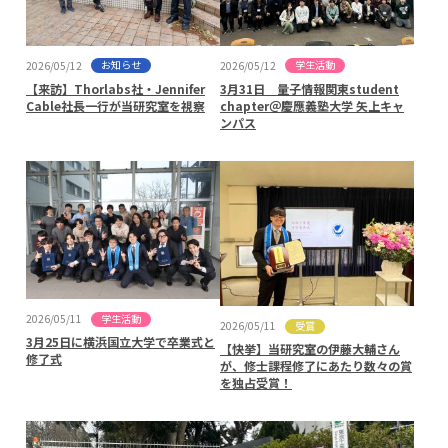
お知らせ
学生活動
2026/05/12
2026/05/12
【来訪】Thorlabs社・Jennifer
3月31日 量子情報関東student
Cable社長一行が当研究室を視察
chapter＠慶應義塾大学 矢上キャ
ンパス
学生活動
2026/05/11
受賞
2026/05/11
3月25日に横浜国立大学で卒業式と
【快挙】当研究室の伊藤大輔さん
修了式
が、修士課程修了にあたり数々の賞
を独占受賞！