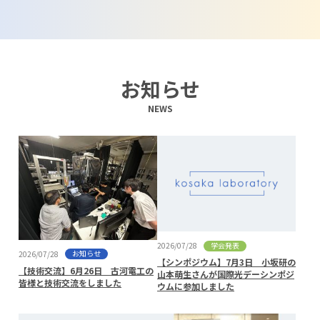
お知らせ
NEWS
学会発表
2026/07/28
お知らせ
2026/07/28
【シンポジウム】7月3日 小坂研の
【技術交流】6月26日 古河電工の
山本萌生さんが国際光デーシンポジ
皆様と技術交流をしました
ウムに参加しました