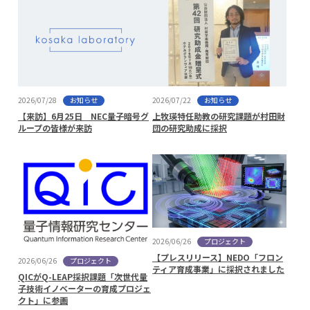
お知らせ
お知らせ
2026/07/22
2026/07/28
上牧瑛特任助教の研究課題が村田財
【来訪】6月25日 NEC量子暗号グ
団の研究助成に採択
ループの皆様が来訪
プロジェクト
2026/06/26
【プレスリリース】NEDO「フロン
プロジェクト
2026/06/26
ティア育成事業」に採択されました
QICがQ-LEAP採択課題「次世代量
子技術イノベーターの育成プロジェ
クト」に参画