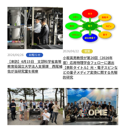
受賞
2026/06/22
お知らせ
2026/06/26
小坂英男教授が第20回（2026年
【来訪】6月15日 文部科学省高等
度）応用物理学会フェローに選出
教育局国立大学法人支援課 西尾補
【表彰タイトル】光・電子スピンな
佐が当研究室を視察
どの量子メディア変換に関する先駆
的研究