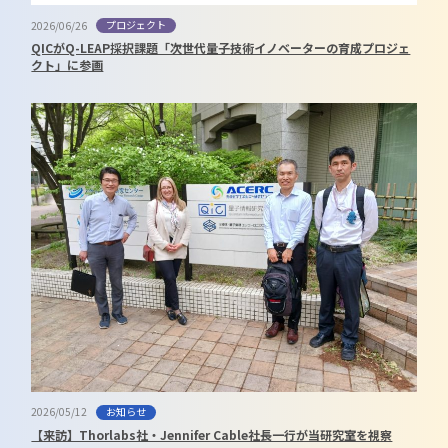
プロジェクト
2026/06/26
QICがQ-LEAP採択課題「次世代量子技術イノベーターの育成プロジェ
クト」に参画
お知らせ
2026/05/12
【来訪】Thorlabs社・Jennifer Cable社長一行が当研究室を視察