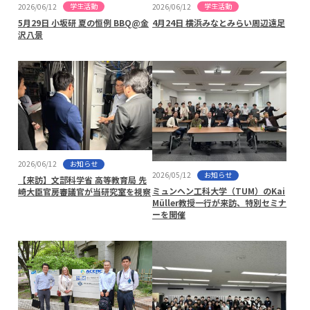
学生活動
学生活動
2026/06/12
2026/06/12
5月29日 小坂研 夏の恒例 BBQ@金
4月24日 横浜みなとみらい周辺遠足
沢八景
お知らせ
2026/06/12
お知らせ
2026/05/12
【来訪】文部科学省 高等教育局 先
ミュンヘン工科大学（TUM）のKai
崎大臣官房審議官が当研究室を視察
Müller教授一行が来訪、特別セミナ
ーを開催