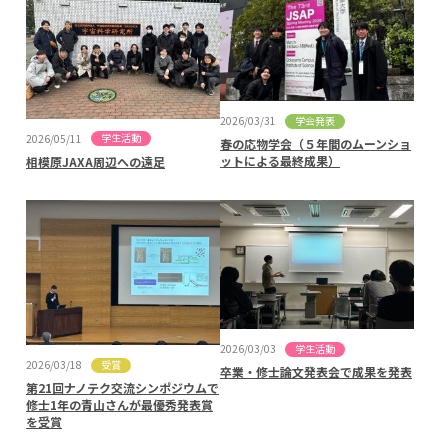
学会発表
2026/03/31
学生活動
2026/05/11
春の応物学会（５年間のムーンショ
ットによる最終成果）
相模原JAXA周辺への遠足
学生活動
2026/03/03
受賞
2026/03/18
卒業・修士論文発表会で成果を発表
第21回ナノテク交流シンポジウムで
修士1年の青山さんが最優秀発表賞
を受賞