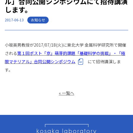
ル」合同公開シンポジウムにて招待講演
します。
お知らせ
2017-06-13
小坂英男教授が2017/07/18(火)に東北大学 金属科学研究所で開催
される
第１回ポスト「京」萌芽的課題「基礎科学の挑戦」・「極
限マテリアル」合同公開シンポジウム
にて招待講演しま
す。
« 一覧へ