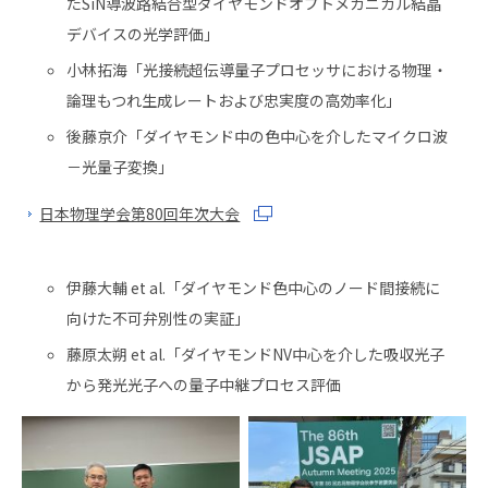
たSiN導波路結合型ダイヤモンドオプトメカニカル結晶
デバイスの光学評価」
小林拓海「光接続超伝導量子プロセッサにおける物理・
論理もつれ生成レートおよび忠実度の高効率化」
後藤京介「ダイヤモンド中の色中心を介したマイクロ波
－光量子変換」
日本物理学会第80回年次大会
伊藤大輔 et al.「ダイヤモンド色中心のノード間接続に
向けた不可弁別性の実証」
藤原太朔 et al.「ダイヤモンドNV中心を介した吸収光子
から発光光子への量子中継プロセス評価