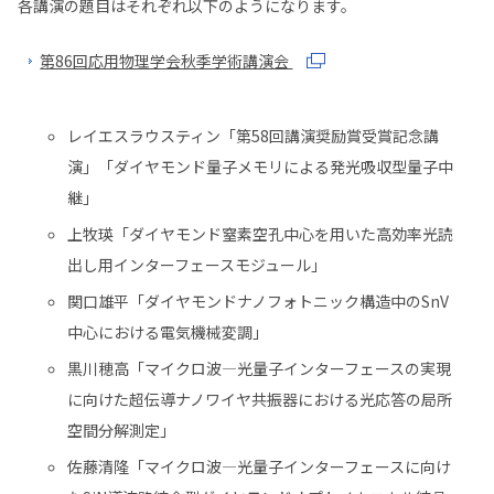
各講演の題目はそれぞれ以下のようになります。
第86回応用物理学会秋季学術講演会
レイエスラウスティン「第58回講演奨励賞受賞記念講
演」「ダイヤモンド量子メモリによる発光吸収型量子中
継」
上牧瑛「ダイヤモンド窒素空孔中心を用いた高効率光読
出し用インターフェースモジュール」
関口雄平「ダイヤモンドナノフォトニック構造中のSnV
中心における電気機械変調」
黒川穂高「マイクロ波―光量子インターフェースの実現
に向けた超伝導ナノワイヤ共振器における光応答の局所
空間分解測定」
佐藤清隆「マイクロ波―光量子インターフェースに向け