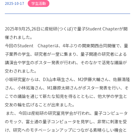
学生活動
2025-10-17
2025年9月25,26日に産総研(つくば)で量子Student Chapterが開
催されました。
今回のStudent Chapterは、4年ぶりの関東関西合同開催で、量
子業界の学生、研究者が一堂に集まり、量子関連の研究者による
講演会や学生のポスター発表が行われ、そのなかで活発な議論が
交わされました。
小坂研究室からは、D3山本萌生さん、M2伊藤大輔さん、佐藤清隆
さん、小林拓海さん、M1藤原太朔さんがポスター発表を行い、そ
こでの議論を通じて新たな知見を得るとともに、他大学の学生と
交友の輪を広げることが出来ました。
また、今回は産総研の研究室見学会が行われ、量子コンピュータ
のモック、富士通の量子コンピュータを見学し、非常に刺激を受
け、研究へのモチベーションアップにつながる素晴らしい機会と