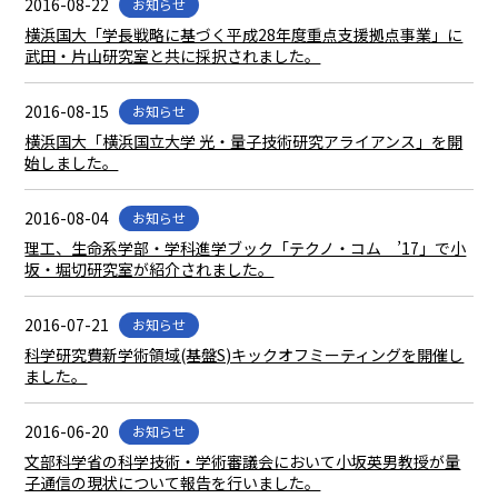
2016-08-22
お知らせ
横浜国大「学長戦略に基づく平成28年度重点支援拠点事業」に
武田・片山研究室と共に採択されました。
2016-08-15
お知らせ
横浜国大「横浜国立大学 光・量子技術研究アライアンス」を開
始しました。
2016-08-04
お知らせ
理工、生命系学部・学科進学ブック「テクノ・コム ’17」で小
坂・堀切研究室が紹介されました。
2016-07-21
お知らせ
科学研究費新学術領域(基盤S)キックオフミーティングを開催し
ました。
2016-06-20
お知らせ
文部科学省の科学技術・学術審議会において小坂英男教授が量
子通信の現状について報告を行いました。